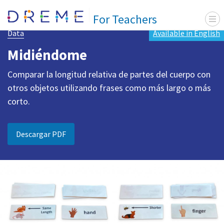
Go to Home page
For Teachers
Menu 
Medición
Data
Available in English
Midiéndome
Comparar la longitud relativa de partes del cuerpo con
otros objetos utilizando frases como más largo o más
corto.
Descargar PDF