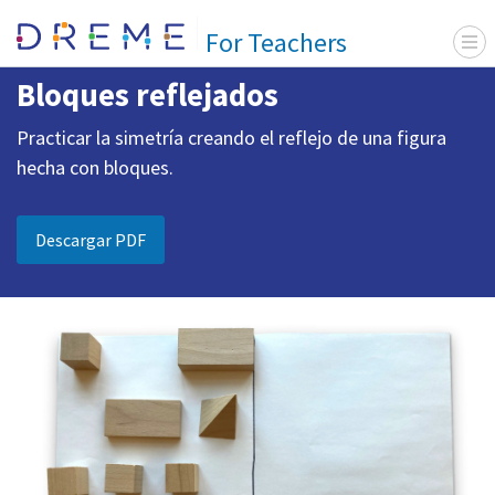
Go to Home page
For Teachers
Menu 
Relaciones espaciales
Available in English
Bloques reflejados
Practicar la simetría creando el reflejo de una figura
hecha con bloques.
Descargar PDF